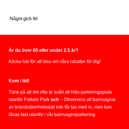
Något gick fel
Är du över 65 eller under 2,5 år?
Klicka här för att läsa om våra rabatter för dig!
Kom i tid!
Tänk på att det ofta är svårt att hitta parkeringsplats
utanför Folkets Park
och
– Observera att barnvagnar
av brandsäkerhetsskäl inte får tas med in, men kan
låsas fast utanför i vår barnvagnsparkering.