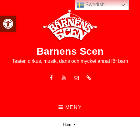
Swedish
Open toolbar
Barnens Scen
Teater, cirkus, musik, dans och mycket annat för barn
Facebook
Youtube
E-
Nyhetsbrev
post
MENY
Hem