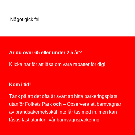
Något gick fel
Är du över 65 eller under 2,5 år?
Klicka här för att läsa om våra rabatter för dig!
Kom i tid!
Tänk på att det ofta är svårt att hitta parkeringsplats
utanför Folkets Park
och
– Observera att barnvagnar
av brandsäkerhetsskäl inte får tas med in, men kan
låsas fast utanför i vår barnvagnsparkering.