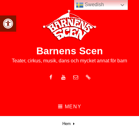
Swedish
Open toolbar
Barnens Scen
Teater, cirkus, musik, dans och mycket annat för barn
Facebook
Youtube
E-
Nyhetsbrev
post
MENY
Hem