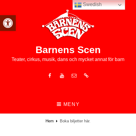
Swedish
Open toolbar
Barnens Scen
Teater, cirkus, musik, dans och mycket annat för barn
Facebook
Youtube
E-
Nyhetsbrev
post
MENY
Hem
Boka biljetter här.